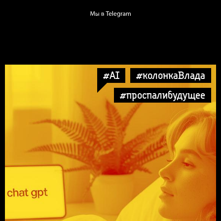
#AI
#колонкаВлада
#проспалибудущее