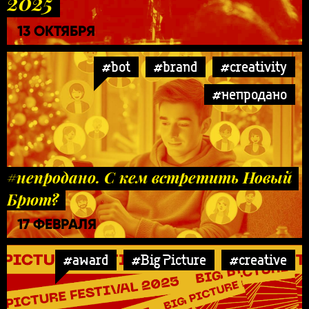
2025
13 ОКТЯБРЯ
#bot
#brand
#creativity
#непродано
#непродано. С кем встретить Новый
Брют?
17 ФЕВРАЛЯ
#award
#Big Picture
#creative