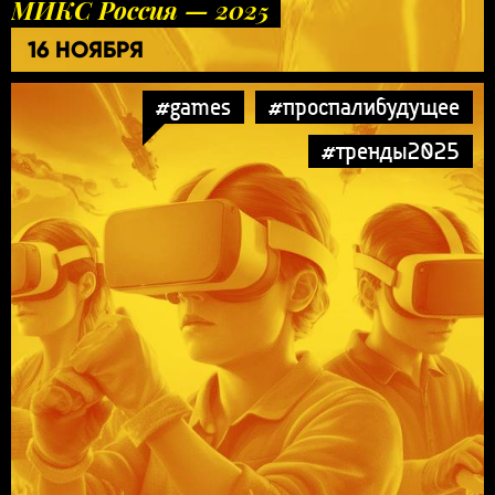
МИКС Россия — 2025
16 НОЯБРЯ
#games
#проспалибудущее
#тренды2025