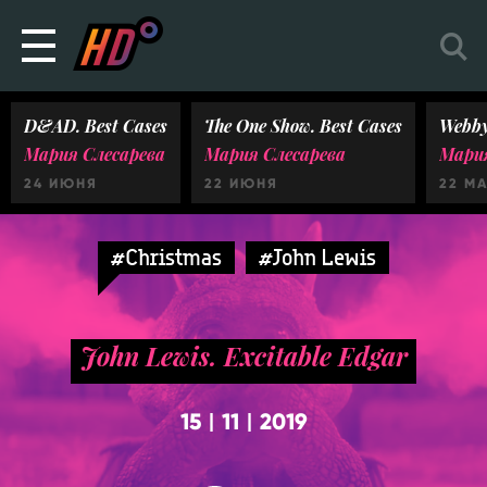
D&AD. Best Cases
The One Show. Best Cases
Webby
Мария Слесарева
Мария Слесарева
Мария
24 ИЮНЯ
22 ИЮНЯ
22 М
#Christmas
#John Lewis
John Lewis. Excitable Edgar
15
11
2019
|
|