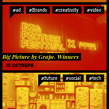
#ad
#Brands
#creativity
#video
Big Picture by Grape. Winners
15 ОКТЯБРЯ
#future
#social
#tech