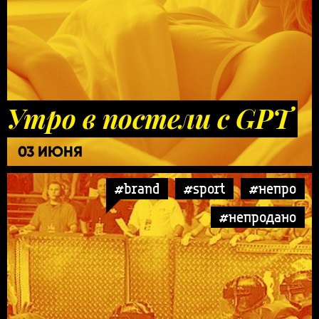
Утро в постели с GPT
03 ИЮНЯ
#brand
#sport
#непро
#непродано