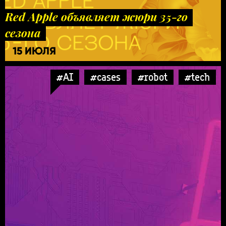
Red Apple объявляет жюри 35-го
сезона
15 ИЮЛЯ
#AI
#cases
#robot
#tech