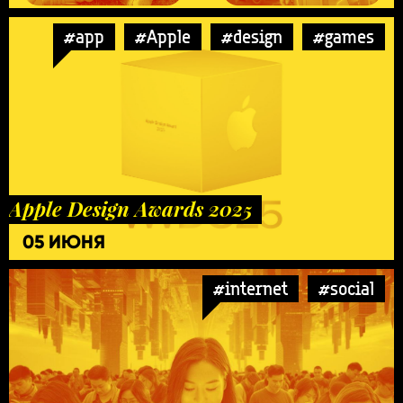
#app
#Apple
#design
#games
Apple Design Awards 2025
05 ИЮНЯ
#internet
#social