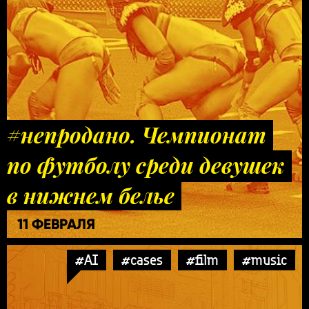
#непродано. Чемпионат
по футболу среди девушек
в нижнем белье
11 ФЕВРАЛЯ
#AI
#cases
#film
#music