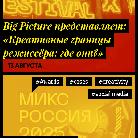
Big Picture представляет:
«Креативные границы
режиссёра: где они?»
13 АВГУСТА
#Awards
#cases
#creativity
#social media