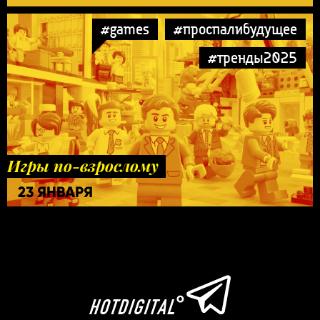
#games
#проспалибудущее
#тренды2025
Игры по-взрослому
23 ЯНВАРЯ