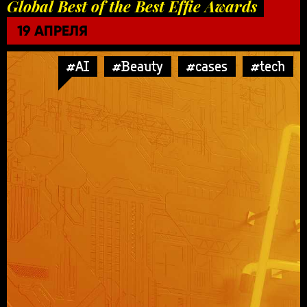
Global Best of the Best Effie Awards
19 АПРЕЛЯ
#AI
#Beauty
#cases
#tech