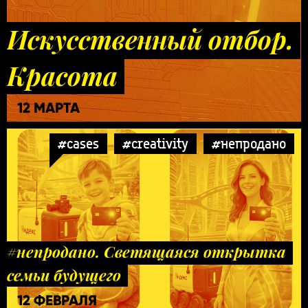
Искусственный отбор.
Красота
12 МАРТА
#cases
#creativity
#непродано
#непродано. Светящаяся открытка
семьи будущего
12 ФЕВРАЛЯ