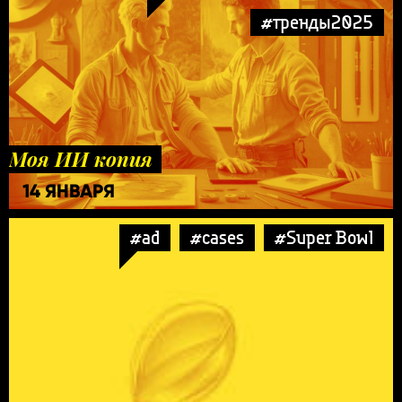
#тренды2025
Моя ИИ копия
14 ЯНВАРЯ
#ad
#cases
#Super Bowl