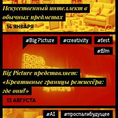
Искусственный интеллект в
обычных предметах
14 ЯНВАРЯ
#Big Picture
#creativity
#fest
#film
Big Picture представляет:
«Креативные границы режиссёра:
где они?»
13 АВГУСТА
#AI
#проспалибудущее