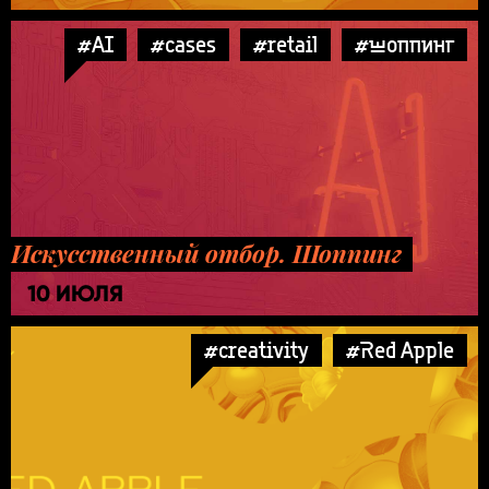
#AI
#cases
#retail
#шоппинг
Искусственный отбор. Шоппинг
10 ИЮЛЯ
#creativity
#Red Apple