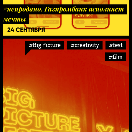
#непродано. Газпромбанк исполняет
мечты
24 СЕНТЯБРЯ
#Big Picture
#creativity
#fest
#film