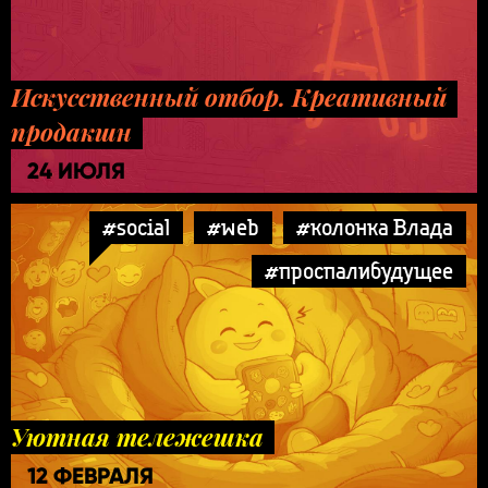
Искусственный отбор. Креативный
продакшн
24 ИЮЛЯ
#social
#web
#колонка Влада
#проспалибудущее
Уютная тележешка
12 ФЕВРАЛЯ