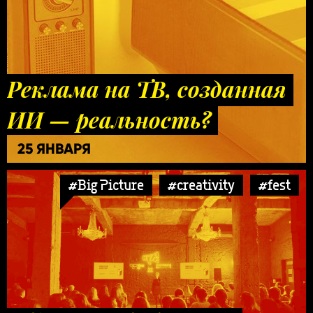
Реклама на ТВ, созданная
ИИ — реальность?
25 ЯНВАРЯ
#Big Picture
#creativity
#fest