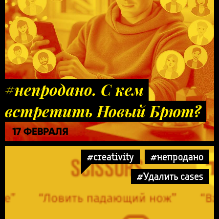
#непродано. С кем
встретить Новый Брют?
17 ФЕВРАЛЯ
#creativity
#непродано
#Удалить cases