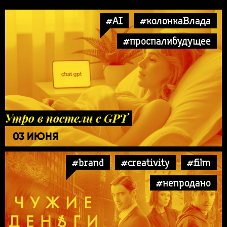
#AI
#колонкаВлада
#проспалибудущее
Утро в постели с GPT
03 ИЮНЯ
#brand
#creativity
#film
#непродано