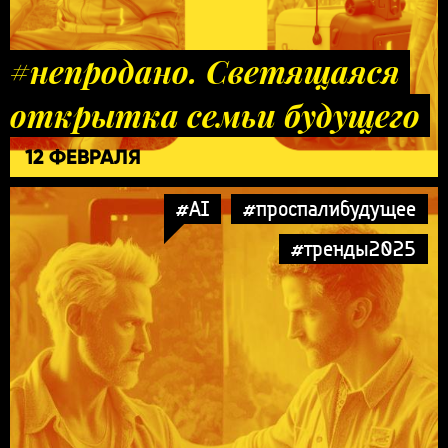
#непродано. Светящаяся
открытка семьи будущего
12 ФЕВРАЛЯ
#AI
#проспалибудущее
#тренды2025