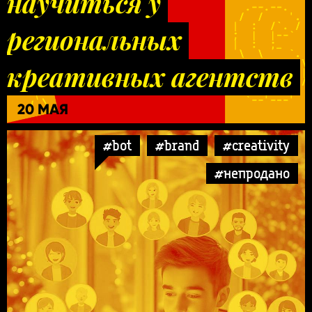
научиться у
региональных
креативных агентств
20 МАЯ
#bot
#brand
#creativity
#непродано