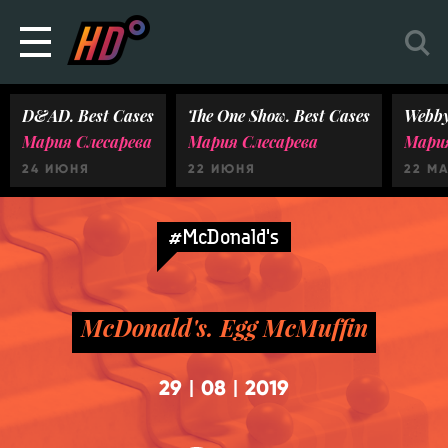
D&AD. Best Cases
The One Show. Best Cases
Webby
Мария Слесарева
Мария Слесарева
Мария
24 ИЮНЯ
22 ИЮНЯ
22 М
#McDonald's
McDonald's. Egg McMuffin
29
08
2019
|
|