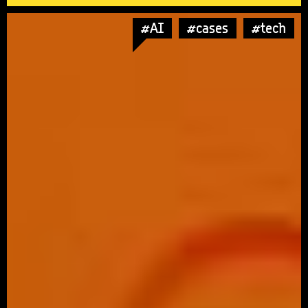
#AI
#cases
#tech