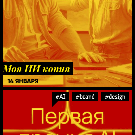
Моя ИИ копия
14 ЯНВАРЯ
#AI
#brand
#design