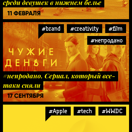
среди девушек в нижнем белье
11 ФЕВРАЛЯ
#brand
#creativity
#film
#непродано
#непродано. Сериал, который все-
таки сняли
17 СЕНТЯБРЯ
#Apple
#tech
#WWDC