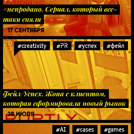
#непродано. Сериал, который все-
таки сняли
17 СЕНТЯБРЯ
#creativity
#PR
#успех
#фейл
Фейл/Успех. Жопа с клиентом,
которая сформировала новый рынок
28 ИЮЛЯ
#AI
#cases
#games