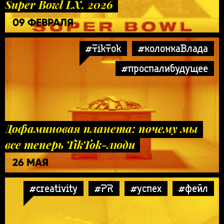
Super Bowl LX. 2026
09 ФЕВРАЛЯ
#TikTok
#колонкаВлада
#проспалибудущее
Дофаминовая планета: почему мы
все теперь TikTok-люди
26 МАЯ
#creativity
#PR
#успех
#фейл