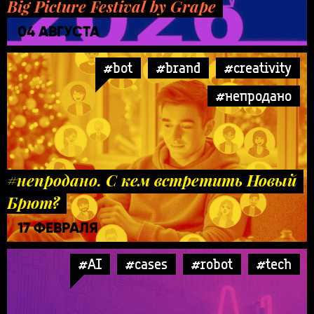
Big Picture Festival by Grape
04 АВГУСТА
#bot
#brand
#creativity
#непродано
#непродано. С кем встретить Новый
Брют?
17 ФЕВРАЛЯ
#AI
#cases
#robot
#tech