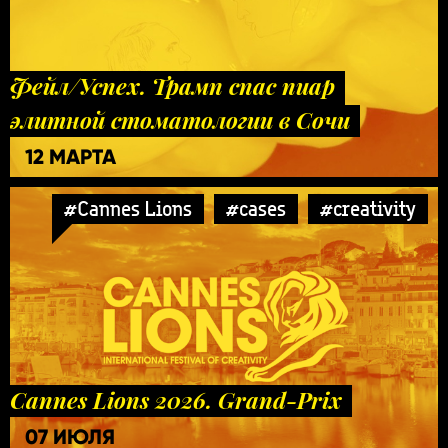
Фейл/Успех. Трамп спас пиар
элитной стоматологии в Сочи
12 МАРТА
#Cannes Lions
#cases
#creativity
Cannes Lions 2026. Grand-Prix
07 ИЮЛЯ