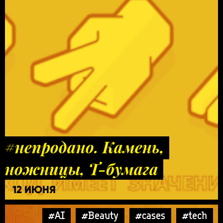
#непродано. Камень,
ножницы, Т-бумага
12 ИЮНЯ
#AI
#Beauty
#cases
#tech