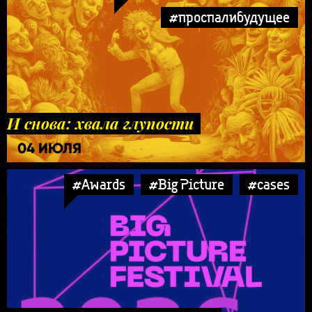
#проспалибудущее
И снова: хвала глупости
04 ИЮЛЯ
#Awards
#Big Picture
#cases