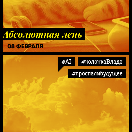
Абсолютная лень
08 ФЕВРАЛЯ
#AI
#колонкаВлада
#проспалибудущее