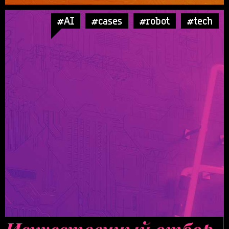
#AI
#cases
#robot
#tech