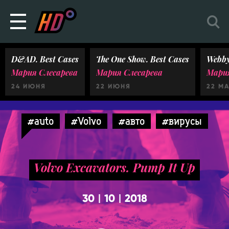
D&AD. Best Cases
The One Show. Best Cases
Webby
Мария Слесарева
Мария Слесарева
Мария
24 ИЮНЯ
22 ИЮНЯ
22 М
#auto
#Volvo
#авто
#вирусы
Volvo Excavators. Pump It Up
30
10
2018
|
|