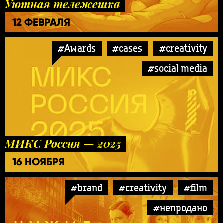
Уютная тележешка
12 ФЕВРАЛЯ
#Awards
#cases
#creativity
#social media
МИКС Россия — 2025
16 НОЯБРЯ
#brand
#creativity
#film
#непродано