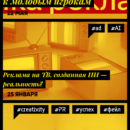
к молодым игрокам
22 МАЯ
#ad
#AI
Реклама на ТВ, созданная ИИ —
реальность?
25 ЯНВАРЯ
#creativity
#PR
#успех
#фейл