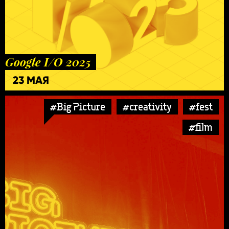
Google I/O 2025
23 МАЯ
#Big Picture
#creativity
#fest
#film