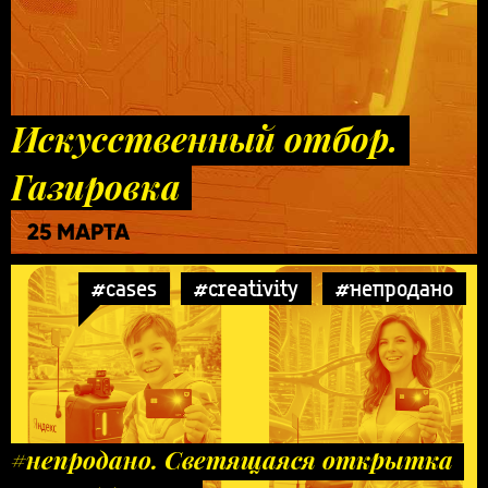
Искусственный отбор.
Газировка
25 МАРТА
#cases
#creativity
#непродано
#непродано. Светящаяся открытка