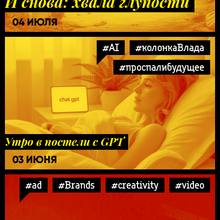
И снова: хвала глупости
04 ИЮЛЯ
#AI
#колонкаВлада
#проспалибудущее
Утро в постели с GPT
03 ИЮНЯ
#ad
#Brands
#creativity
#video