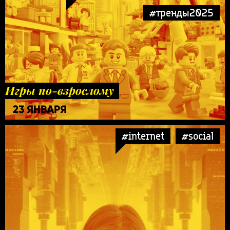
#тренды2025
Игры по-взрослому
23 ЯНВАРЯ
#internet
#social