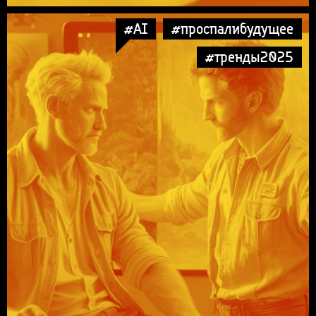
#AI
#проспалибудущее
#тренды2025