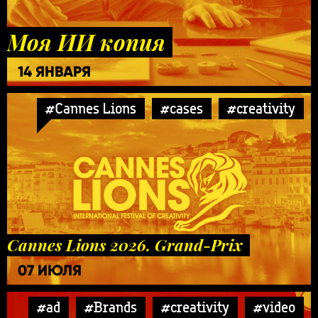
Моя ИИ копия
14 ЯНВАРЯ
#Cannes Lions
#cases
#creativity
Cannes Lions 2026. Grand-Prix
07 ИЮЛЯ
#ad
#Brands
#creativity
#video