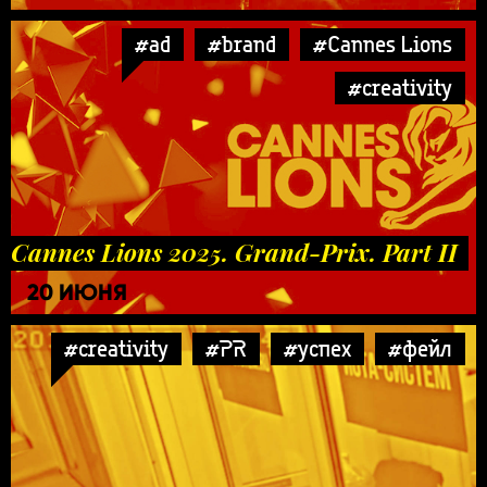
#ad
#brand
#Cannes Lions
#creativity
Cannes Lions 2025. Grand-Prix. Part II
20 ИЮНЯ
#creativity
#PR
#успех
#фейл