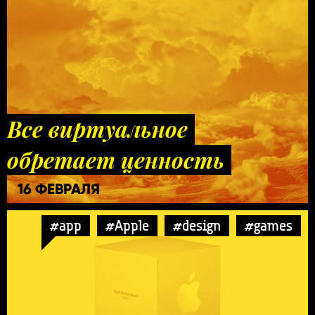
Все виртуальное
обретает ценность
16 ФЕВРАЛЯ
#app
#Apple
#design
#games