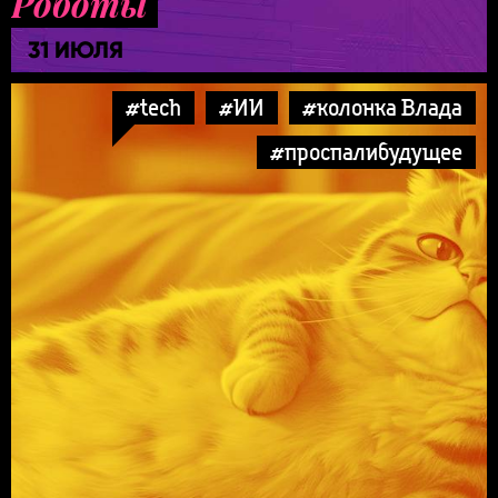
Роботы
31 ИЮЛЯ
#tech
#ИИ
#колонка Влада
#проспалибудущее