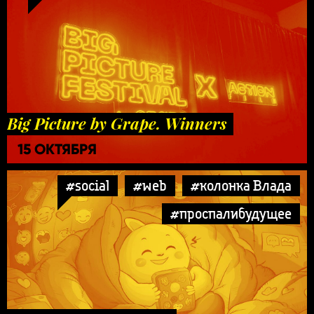
Big Picture by Grape. Winners
15 ОКТЯБРЯ
#social
#web
#колонка Влада
#проспалибудущее