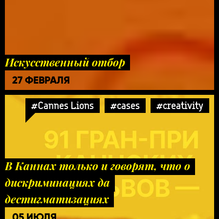
Искусственный отбор
27 ФЕВРАЛЯ
#Cannes Lions
#cases
#creativity
В Каннах только и говорят, что о
дискриминациях да
дестигматизациях
05 ИЮЛЯ