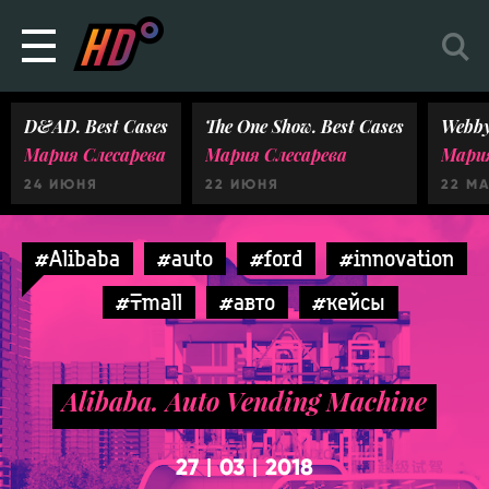
D&AD. Best Cases
The One Show. Best Cases
Webby
Мария Слесарева
Мария Слесарева
Мария
24 ИЮНЯ
22 ИЮНЯ
22 М
#Alibaba
#auto
#ford
#innovation
#Tmall
#авто
#кейсы
Alibaba. Auto Vending Machine
27
03
2018
|
|