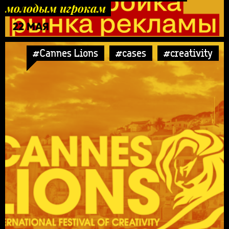
молодым игрокам
22 МАЯ
#Cannes Lions
#cases
#creativity