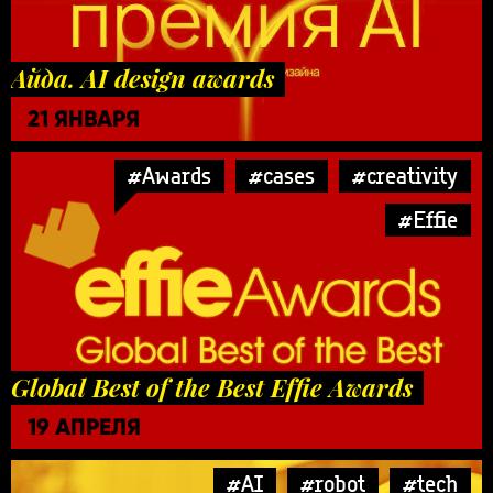
Айда. AI design awards
21 ЯНВАРЯ
#Awards
#cases
#creativity
#Effie
Global Best of the Best Effie Awards
19 АПРЕЛЯ
#AI
#robot
#tech