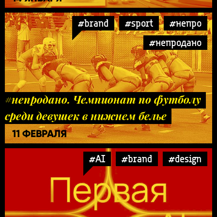
#brand
#sport
#непро
#непродано
#непродано. Чемпионат по футболу
среди девушек в нижнем белье
11 ФЕВРАЛЯ
#AI
#brand
#design