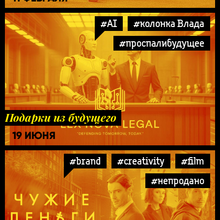
#AI
#колонка Влада
#проспалибудущее
Подарки из будущего
19 ИЮНЯ
#brand
#creativity
#film
#непродано