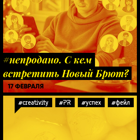
#непродано. С кем
встретить Новый Брют?
17 ФЕВРАЛЯ
#creativity
#PR
#успех
#фейл