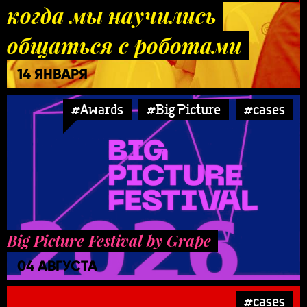
когда мы научились
общаться с роботами
14 ЯНВАРЯ
#Awards
#Big Picture
#cases
Big Picture Festival by Grape
04 АВГУСТА
#cases