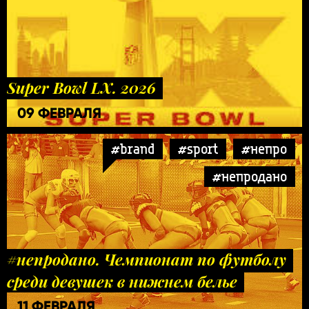
Super Bowl LX. 2026
09 ФЕВРАЛЯ
#brand
#sport
#непро
#непродано
#непродано. Чемпионат по футболу
среди девушек в нижнем белье
11 ФЕВРАЛЯ