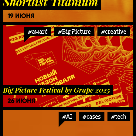
Shortlist Titanium
19 ИЮНЯ
#award
#Big Picture
#creative
Big Picture Festival by Grape 2025
26 ИЮНЯ
#AI
#cases
#tech