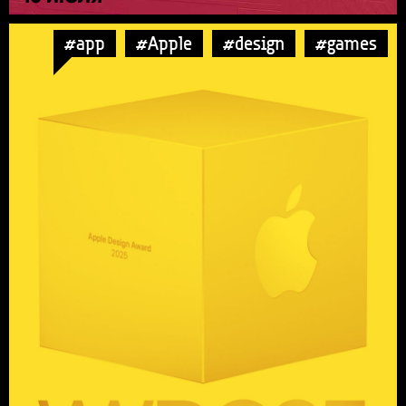
#app
#Apple
#design
#games