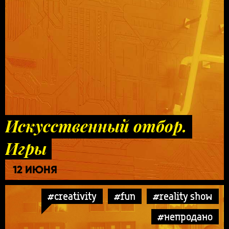
Искусственный отбор.
Игры
12 ИЮНЯ
#creativity
#fun
#reality show
#непродано