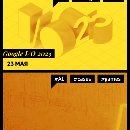
Google I/O 2025
23 МАЯ
#AI
#cases
#games