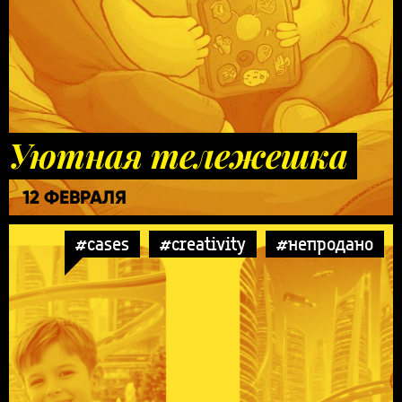
Уютная тележешка
12 ФЕВРАЛЯ
#cases
#creativity
#непродано