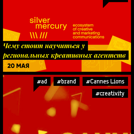
Чему стоит научиться у
региональных креативных агентств
20 МАЯ
#ad
#brand
#Cannes Lions
#creativity