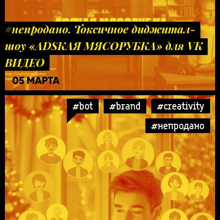
#непродано. Токсичное диджитал-
шоу «ADSКАЯ МЯСОРУБКА» для VK
ВИДЕО
05 МАРТА
#bot
#brand
#creativity
#непродано