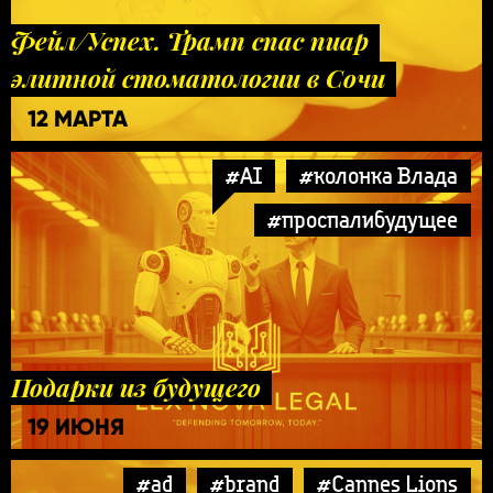
Фейл/Успех. Трамп спас пиар
элитной стоматологии в Сочи
12 МАРТА
#AI
#колонка Влада
#проспалибудущее
Подарки из будущего
19 ИЮНЯ
#ad
#brand
#Cannes Lions