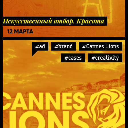
Искусственный отбор. Красота
12 МАРТА
#ad
#brand
#Cannes Lions
#cases
#creativity