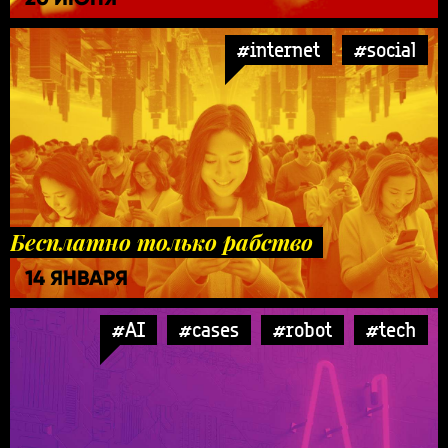
#internet
#social
Бесплатно только рабство
14 ЯНВАРЯ
#AI
#cases
#robot
#tech