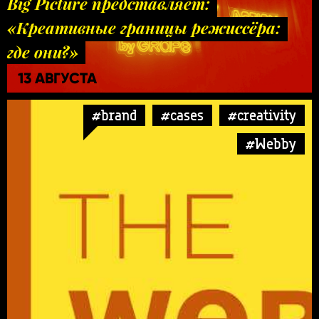
Big Picture представляет:
«Креативные границы режиссёра:
где они?»
13 АВГУСТА
#brand
#cases
#creativity
#Webby