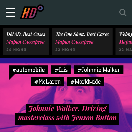
D&AD. Best Cases
The One Show. Best Cases
Webby
Мария Слесарева
Мария Слесарева
Мария
24 ИЮНЯ
22 ИЮНЯ
22 М
#automobile
#Iris
#Johnnie Walker
#McLaren
#Worldwide
Johnnie Walker. Driving
masterclass with Jenson Button