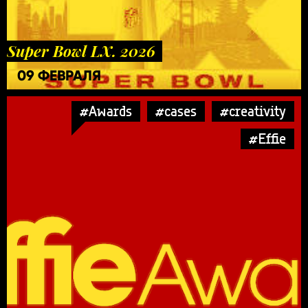
Super Bowl LX. 2026
09 ФЕВРАЛЯ
#Awards
#cases
#creativity
#Effie