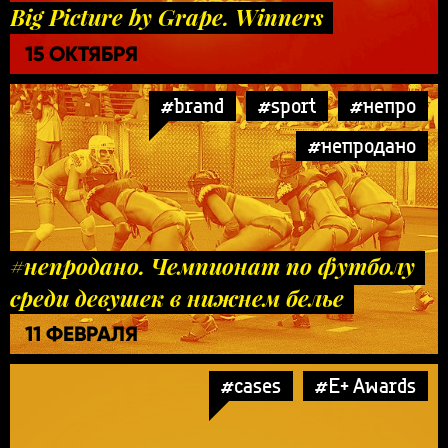
Big Picture by Grape. Winners
15 ОКТЯБРЯ
#brand
#sport
#непро
#непродано
#непродано. Чемпионат по футболу
среди девушек в нижнем белье
11 ФЕВРАЛЯ
#cases
#E+ Awards