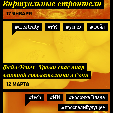
Виртуальные строители
17 ЯНВАРЯ
#creativity
#PR
#успех
#фейл
Фейл/Успех. Трамп спас пиар
элитной стоматологии в Сочи
12 МАРТА
#tech
#ИИ
#колонка Влада
#проспалибудущее