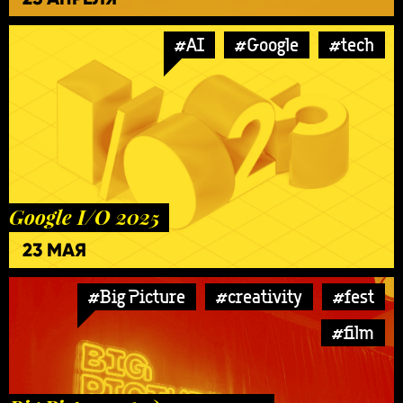
#AI
#Google
#tech
Google I/O 2025
23 МАЯ
#Big Picture
#creativity
#fest
#film