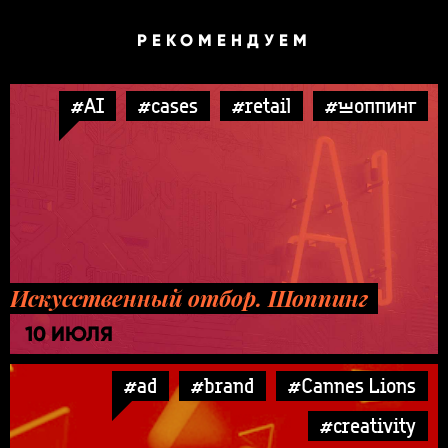
РЕКОМЕНДУЕМ
#AI
#cases
#retail
#шоппинг
Искусственный отбор. Шоппинг
10 ИЮЛЯ
#ad
#brand
#Cannes Lions
#creativity