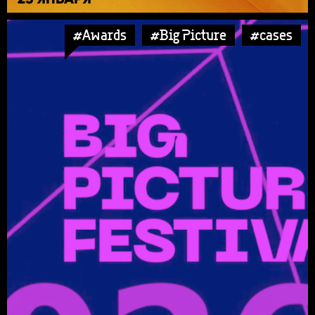
#Awards
#Big Picture
#cases