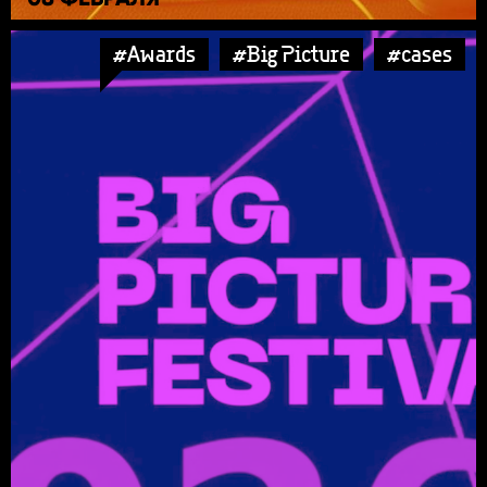
#Awards
#Big Picture
#cases