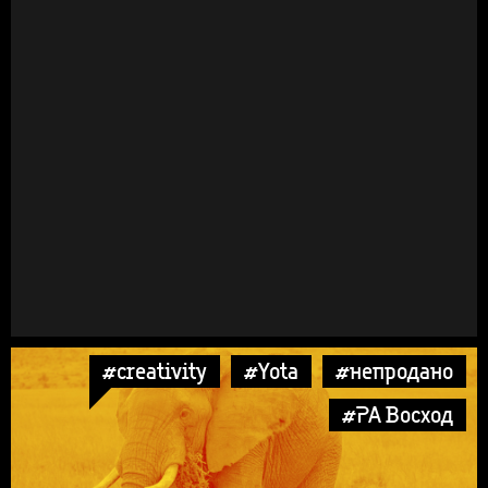
#creativity
#Yota
#непродано
#РА Восход