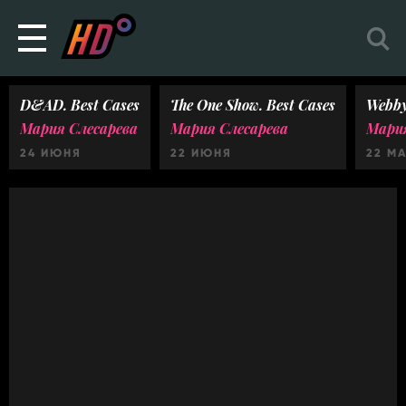
D&AD. Best Cases
The One Show. Best Cases
Webby
Мария Слесарева
Мария Слесарева
Мария
24 ИЮНЯ
22 ИЮНЯ
22 М