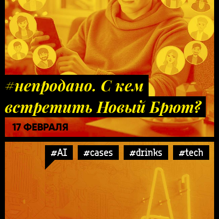
#непродано. С кем
встретить Новый Брют?
17 ФЕВРАЛЯ
#AI
#cases
#drinks
#tech