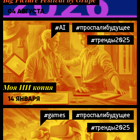
04 АВГУСТА
#AI
#проспалибудущее
#тренды2025
Моя ИИ копия
14 ЯНВАРЯ
#games
#проспалибудущее
#тренды2025