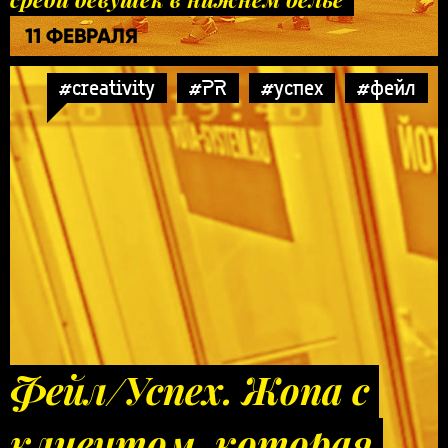
11 ФЕВРАЛЯ
#creativity
#PR
#успех
#фейл
Фейл/Успех. Жопа с
клиентом, которая