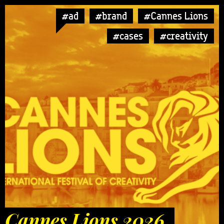
#ad
#brand
#Cannes Lions
#cases
#creativity
Cannes Lions 2026.