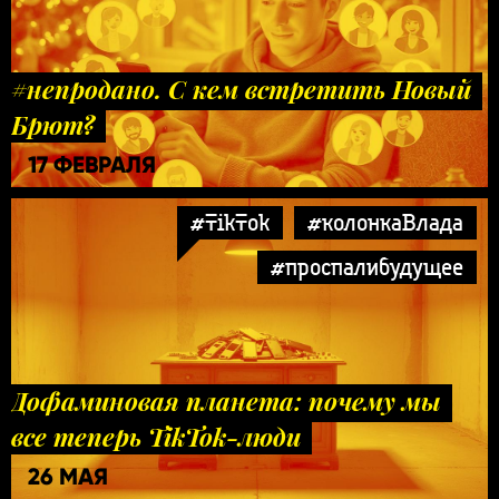
#непродано. С кем встретить Новый
Брют?
17 ФЕВРАЛЯ
#TikTok
#колонкаВлада
#проспалибудущее
Дофаминовая планета: почему мы
все теперь TikTok-люди
26 МАЯ