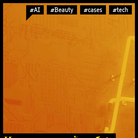
#AI
#Beauty
#cases
#tech