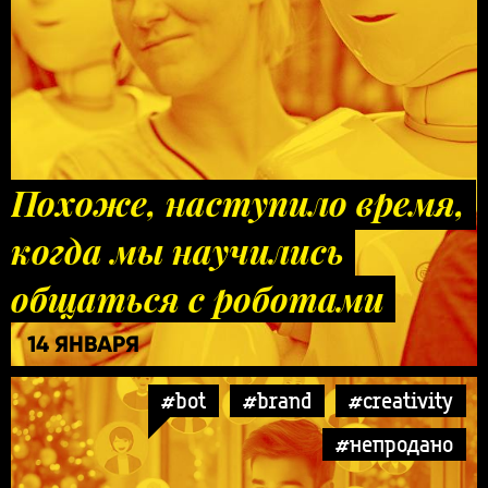
Похоже, наступило время,
когда мы научились
общаться с роботами
14 ЯНВАРЯ
#bot
#brand
#creativity
#непродано