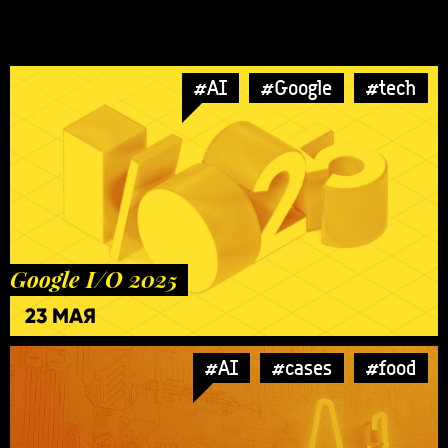
#AI
#Google
#tech
Google I/O 2025
23 МАЯ
#AI
#cases
#food