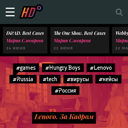
D&AD. Best Cases
The One Show. Best Cases
Webby
Мария Слесарева
Мария Слесарева
Мария
24 ИЮНЯ
22 ИЮНЯ
22 М
#games
#Hungry Boys
#Lenovo
#Russia
#tech
#вирусы
#кейсы
#Россия
Lenovo. За Кадром