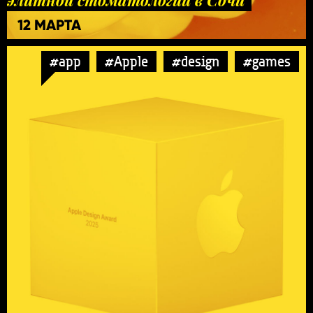
12 МАРТА
#app
#Apple
#design
#games