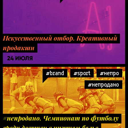
Искусственный отбор. Креативный
продакшн
24 ИЮЛЯ
#brand
#sport
#непро
#непродано
#непродано. Чемпионат по футболу
среди девушек в нижнем белье