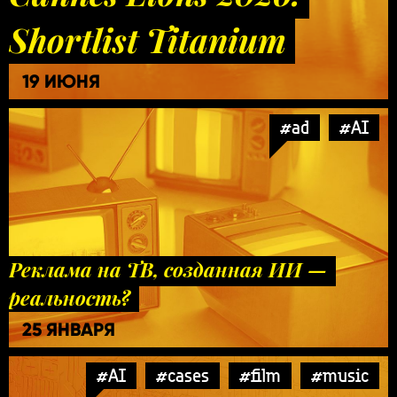
Shortlist Titanium
19 ИЮНЯ
#ad
#AI
Реклама на ТВ, созданная ИИ —
реальность?
25 ЯНВАРЯ
#AI
#cases
#film
#music