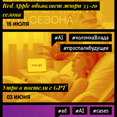
Red Apple объявляет жюри 35-го
сезона
15 ИЮЛЯ
#AI
#колонкаВлада
#проспалибудущее
Утро в постели с GPT
03 ИЮНЯ
#ad
#AI
#cases