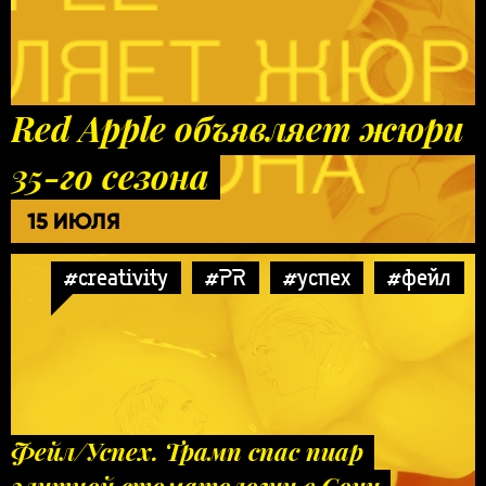
Red Apple объявляет жюри
35-го сезона
15 ИЮЛЯ
#creativity
#PR
#успех
#фейл
Фейл/Успех. Трамп спас пиар
элитной стоматологии в Сочи