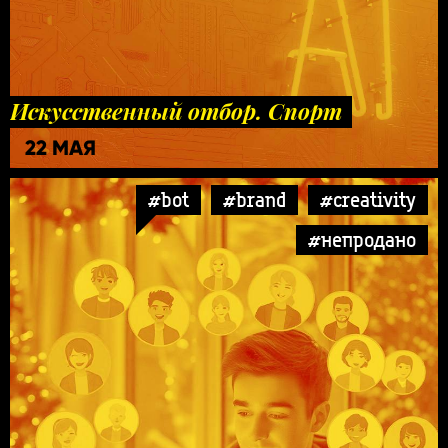
Искусственный отбор. Спорт
22 МАЯ
#bot
#brand
#creativity
#непродано