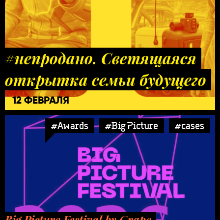
#непродано. Светящаяся
открытка семьи будущего
12 ФЕВРАЛЯ
#Awards
#Big Picture
#cases
Big Picture Festival by Grape