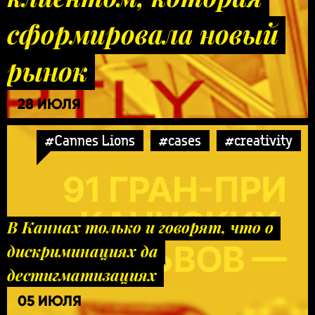
сформировала новый
рынок
28 ИЮЛЯ
#Cannes Lions
#cases
#creativity
В Каннах только и говорят, что о
дискриминациях да
дестигматизациях
05 ИЮЛЯ