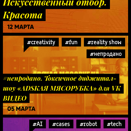
Искусственный отбор.
Красота
12 МАРТА
#creativity
#fun
#reality show
#непродано
#непродано. Токсичное диджитал-
шоу «ADSКАЯ МЯСОРУБКА» для VK
ВИДЕО
05 МАРТА
#AI
#cases
#robot
#tech