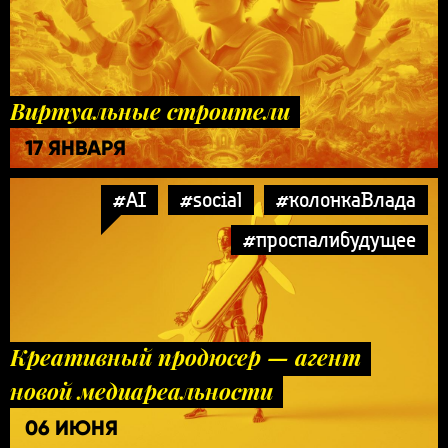
Виртуальные строители
17 ЯНВАРЯ
#AI
#social
#колонкаВлада
#проспалибудущее
Креативный продюсер — агент
новой медиареальности
06 ИЮНЯ