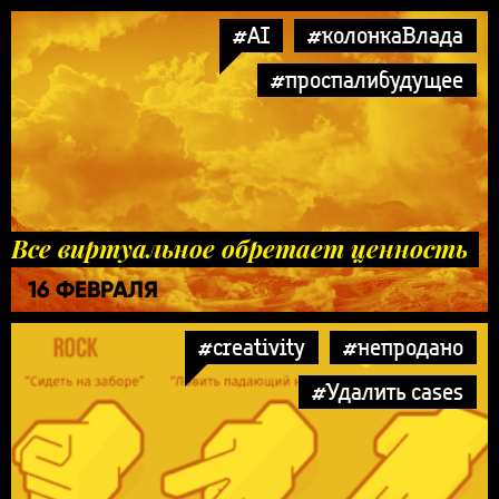
#AI
#колонкаВлада
#проспалибудущее
Все виртуальное обретает ценность
16 ФЕВРАЛЯ
#creativity
#непродано
#Удалить cases