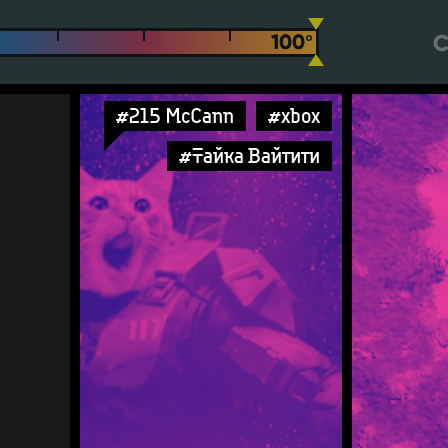
С
#215 McCann
#xbox
#Тайка Вайтити