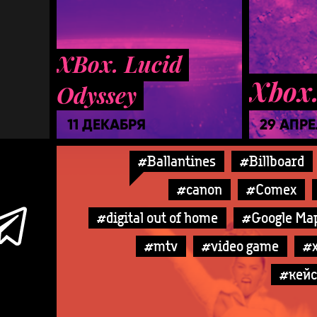
XBox. Lucid
Xbox.
Odyssey
11 ДЕКАБРЯ
29 АПР
#Ballantines
#Billboard
#canon
#Comex
#digital out of home
#Google Ma
#mtv
#video game
#
#кей