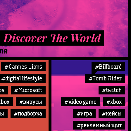
 Discover The World
ЕЛЯ
#Cannes Lions
#Billboard
#digital lifestyle
#Tomb Rider
ps
#Microsoft
#twitch
xbox
#вирусы
#video game
#xbox
сы
#подборка
#игра
#кейсы
#рекламный щит