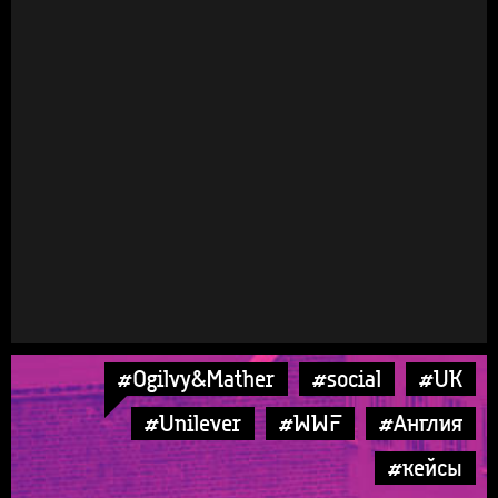
#Ogilvy&Mather
#social
#UK
#Unilever
#WWF
#Англия
#кейсы