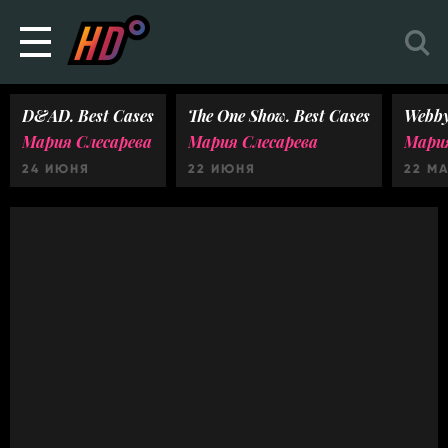
D&AD. Best Cases
The One Show. Best Cases
Webby
Мария Слесарева
Мария Слесарева
Мария
24 ИЮНЯ
22 ИЮНЯ
22 М