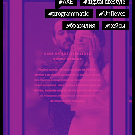
#AXE
#digital lifestyle
#programmatic
#Unilever
#бразилия
#кейсы