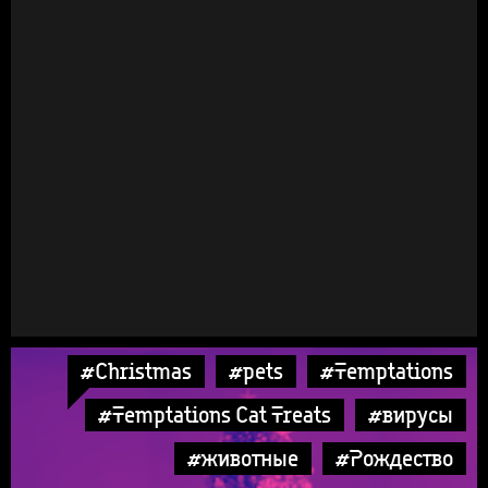
#Christmas
#pets
#Temptations
#Temptations Cat Treats
#вирусы
#животные
#Рождество