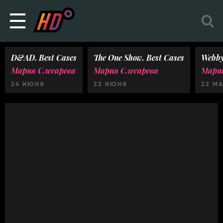
D&AD. Best Cases
The One Show. Best Cases
Webby
Мария Слесарева
Мария Слесарева
Мария
24 ИЮНЯ
22 ИЮНЯ
22 М