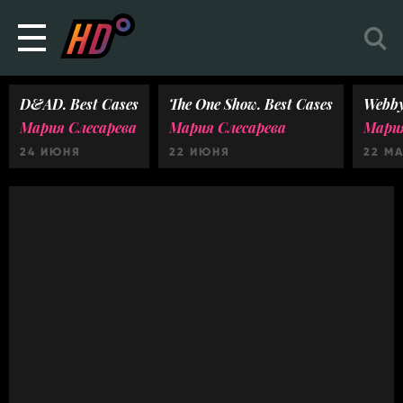
D&AD. Best Cases
The One Show. Best Cases
Webby
Мария Слесарева
Мария Слесарева
Мария
24 ИЮНЯ
22 ИЮНЯ
22 М