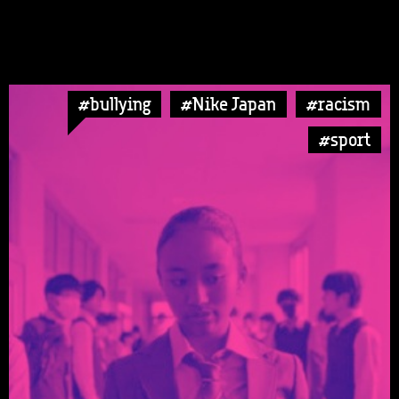
#bullying
#Nike Japan
#racism
#sport