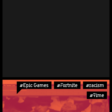
#Epic Games
#Fortnite
#racism
#Time