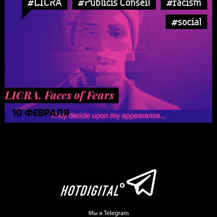
#LICRA
#Publicis Conseil
#racism
#social
LICRA. Faces of Fears
10 ФЕВРАЛЯ