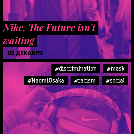
Nike. The Future isn't
waiting
03 ДЕКАБРЯ
#discrimination
#mask
#NaomiOsaka
#racism
#social