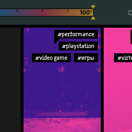
С
#performance
#playstation
#video game
#игры
#virtu