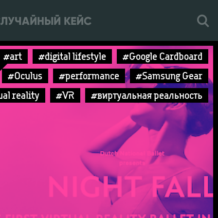
ЛУЧАЙНЫЙ КЕЙС
#art
#digital lifestyle
#Google Cardboard
#Oculus
#performance
#Samsung Gear
al reality
#VR
#виртуальная реальность