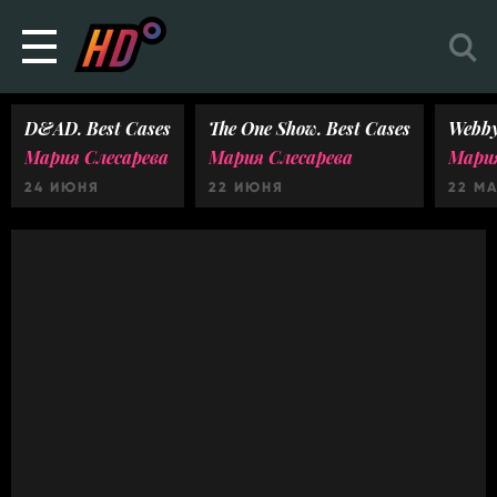
D&AD. Best Cases
The One Show. Best Cases
Webby
Мария Слесарева
Мария Слесарева
Мария
24 ИЮНЯ
22 ИЮНЯ
22 М