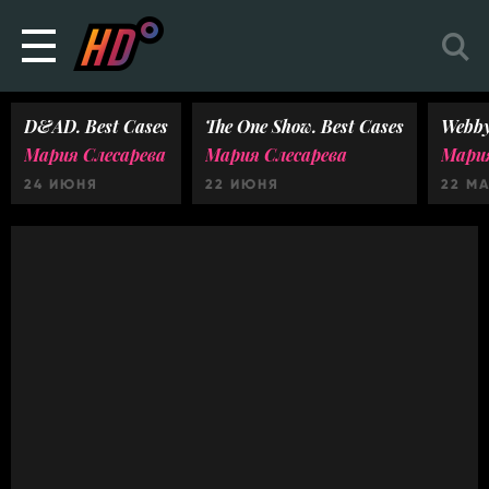
D&AD. Best Cases
The One Show. Best Cases
Webby
Мария Слесарева
Мария Слесарева
Мария
24 ИЮНЯ
22 ИЮНЯ
22 М