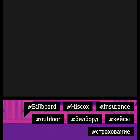
#Billboard
#Hiscox
#insurance
#outdoor
#билборд
#кейсы
#страхование