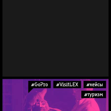
#GoPro
#VisitLEX
#кейсы
#туризм