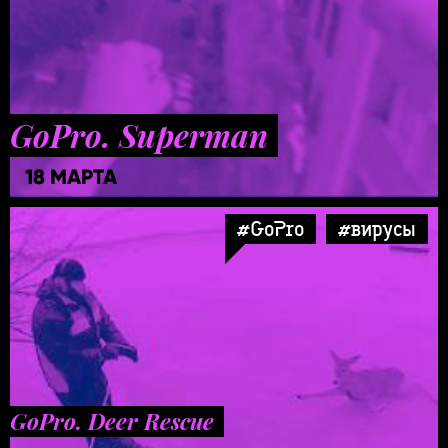
GoPro. Superman
18 МАРТА
#GoPro
#вирусы
GoPro. Deer Rescue