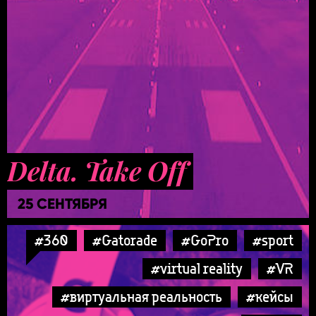
Delta. Take Off
25 СЕНТЯБРЯ
#360
#Gatorade
#GoPro
#sport
#virtual reality
#VR
#виртуальная реальность
#кейсы