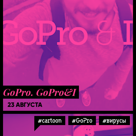
GoPro. GoPro&I
23 АВГУСТА
#cartoon
#GoPro
#вирусы