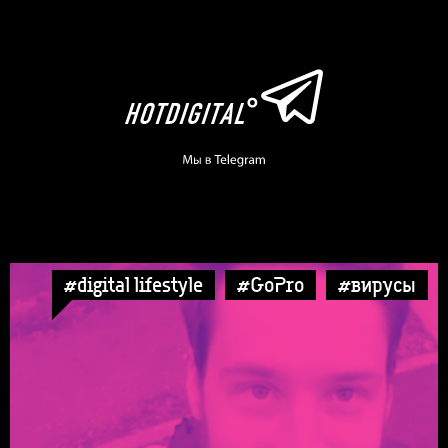
#digital lifestyle
#GoPro
#вирусы