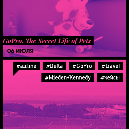
GoPro. The Secret Life of Pets
06 ИЮЛЯ
#airline
#Delta
#GoPro
#travel
#Wieden+Kennedy
#кейсы