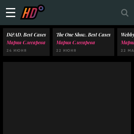
D&AD. Best Cases
The One Show. Best Cases
Webby
Мария Слесарева
Мария Слесарева
Мария
24 ИЮНЯ
22 ИЮНЯ
22 М