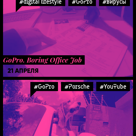
#digital lifestyle
#GoPro
#вирусы
GoPro. Boring Office Job
21 АПРЕЛЯ
#GoPro
#Porsche
#YouTube