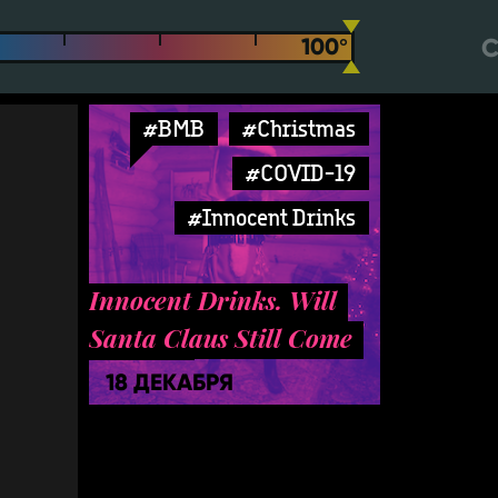
С
#BMB
#Christmas
#COVID-19
#Innocent Drinks
Innocent Drinks. Will
Santa Claus Still Come
To Town
18 ДЕКАБРЯ