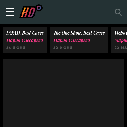
D&AD. Best Cases
The One Show. Best Cases
Webby
Мария Слесарева
Мария Слесарева
Мария
24 ИЮНЯ
22 ИЮНЯ
22 М