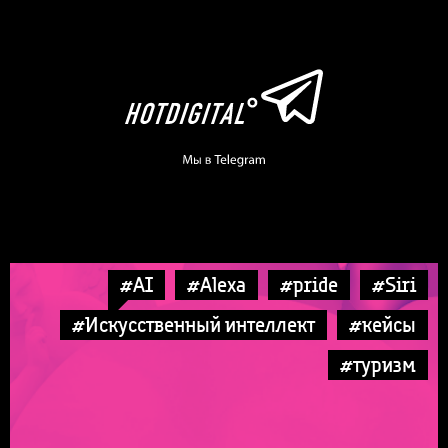
#AI
#Alexa
#pride
#Siri
#Искусственный интеллект
#кейсы
#туризм