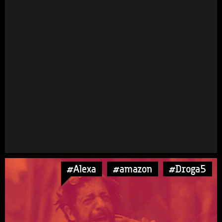
#Alexa
#amazon
#Droga5